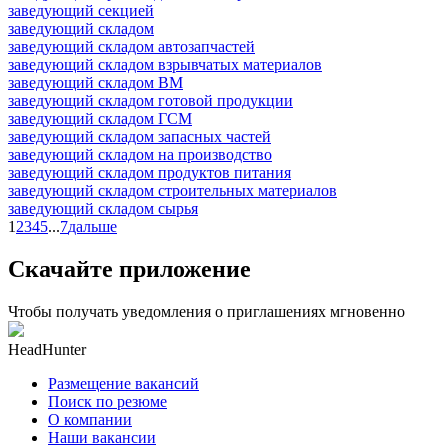
заведующий секцией
заведующий складом
заведующий складом автозапчастей
заведующий складом взрывчатых материалов
заведующий складом ВМ
заведующий складом готовой продукции
заведующий складом ГСМ
заведующий складом запасных частей
заведующий складом на производство
заведующий складом продуктов питания
заведующий складом строительных материалов
заведующий складом сырья
1
2
3
4
5
...
7
дальше
Скачайте приложение
Чтобы получать уведомления о приглашениях мгновенно
HeadHunter
Размещение вакансий
Поиск по резюме
О компании
Наши вакансии