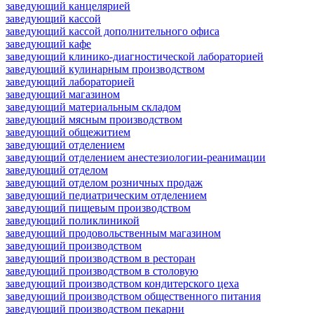
заведующий канцелярией
заведующий кассой
заведующий кассой дополнительного офиса
заведующий кафе
заведующий клинико-диагностической лабораторией
заведующий кулинарным производством
заведующий лабораторией
заведующий магазином
заведующий материальным складом
заведующий мясным производством
заведующий общежитием
заведующий отделением
заведующий отделением анестезиологии-реанимации
заведующий отделом
заведующий отделом розничных продаж
заведующий педиатрическим отделением
заведующий пищевым производством
заведующий поликлиникой
заведующий продовольственным магазином
заведующий производством
заведующий производством в ресторан
заведующий производством в столовую
заведующий производством кондитерского цеха
заведующий производством общественного питания
заведующий производством пекарни