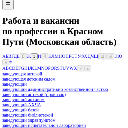
Работа и вакансии
по профессии в Красном
Пути (Московская область)
А
Б
В
Г
Д
Е
Ж
И
К
Л
М
Н
О
П
Р
С
Т
У
Ф
Х
Ц
Ч
Ш
Э
Ю
Ё
З
Й
Щ
Ы
#
Я
A
B
C
D
E
F
G
H
I
J
K
L
M
N
O
P
Q
R
S
T
U
V
W
X
Y
Z
заведующая аптекой
заведующая детским садом
заведующий
заведующий административно-хозяйственной частью
заведующий аптекой (провизор)
заведующий архивом
заведующий АХЧА
заведующий базой
заведующий библиотекой
заведующий здравпунктом
заведующий испытательной лабораторией