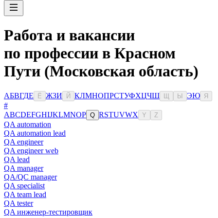
Работа и вакансии
по профессии в Красном
Пути (Московская область)
А
Б
В
Г
Д
Е
Ж
З
И
К
Л
М
Н
О
П
Р
С
Т
У
Ф
Х
Ц
Ч
Ш
Э
Ю
Ё
Й
Щ
Ы
Я
#
A
B
C
D
E
F
G
H
I
J
K
L
M
N
O
P
R
S
T
U
V
W
X
Q
Y
Z
QA automation
QA automation lead
QA engineer
QA engineer web
QA lead
QA manager
QA/QC manager
QA specialist
QA team lead
QA tester
QA инженер-тестировщик