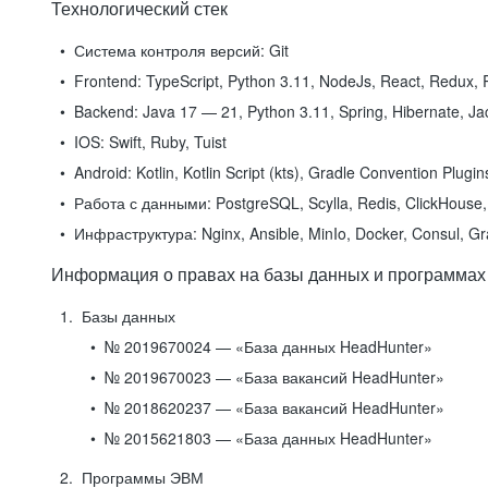
Технологический стек
Система контроля версий:
Git
Frontend:
TypeScript, Python 3.11, NodeJs, React, Redux, R
Backend:
Java 17 — 21, Python 3.11, Spring, Hibernate, Jac
IOS:
Swift, Ruby, Tuist
Android:
Kotlin, Kotlin Script (kts), Gradle Convention Plugi
Работа с данными:
PostgreSQL, Scylla, Redis, ClickHouse, 
Инфраструктура:
Nginx, Ansible, MinIo, Docker, Consul, G
Информация о правах на базы данных и программах
Базы данных
№ 2019670024 — «База данных HeadHunter»
№ 2019670023 — «База вакансий HeadHunter»
№ 2018620237 — «База вакансий HeadHunter»
№ 2015621803 — «База данных HeadHunter»
Программы ЭВМ